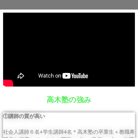
高木塾の強み
①講師の質が高い
社会人講師６名+学生講師4名＊高木塾の卒業生＋教職希