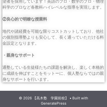
望者を採用しています！英語のプロ・数学のプロ・物理
科学のプロなど各教科ハイレベルな指導を実現します。
②良心的で明瞭な授業料
地代や諸経費を可能な限りコストカットしており、他社
の個別指導塾よりも安心して、長く通っていただける料
金設定となります。
・親身なサポート
通塾している生徒様たちの課題を解決し、楽しく本格的
に成績を伸ばすことをモットーに、個人塾ならではの親
身なサポートを行います。
© 2026 【高木塾 学園前校】
• Built with
GeneratePress